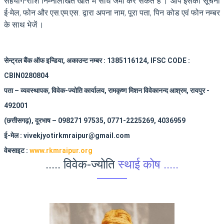
सहयोग-राशि निम्नलिखित खाते में सीधे जमा कर सकते हैं । आप इसकी सूचना
ई-मेल, फोन और एस.एम.एस. द्वारा अपना नाम, पूरा पता, पिन कोड एवं फोन नम्बर
के साथ भेजें ।
सेन्ट्रल बैंक ऑफ इन्डिया, अकाउन्ट नम्बर : 1385116124, IFSC CODE :
CBIN0280804
पता – व्यवस्थापक, विवेक-ज्योति कार्यालय, रामकृष्ण मिशन विवेकानन्द आश्रम, रायपुर -
492001
(छत्तीसगढ़), दूरभाष – 098271 97535, 0771-2225269, 4036959
ई-मेल : vivekjyotirkmraipur@gmail.com
वेबसाइट :
www.rkmraipur.org
..... विवेक-ज्योति
स्थाई कोष .....