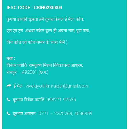
IFSC CODE : CBIN0280804
कृपया इसकी सूचना हमें तुरन्त केवल ई-मेल, फोन,
एस.एम.एस. अथवा स्कैन द्वारा ही अपना नाम, पूरा पता,
पिन कोड एवं फोन नम्बर के साथ भेजें )
पता :
विवेक-ज्योति, रामकृष्ण मिशन विवेकानन्द आश्रम,
रायपुर – 492001 (छ.ग.)
ई-मेल : vivekjyotirkmraipur@gmail.com
दूरभाष विवेक-ज्योति: 098271 97535
दूरभाष आश्रम : 0771 – 2225269, 4036959